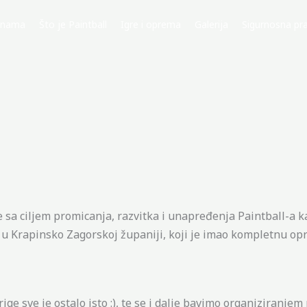
 nama
Što je Paintball
Igre i oprema
Galerija
Sigurnosna pra
sa ciljem promicanja, razvitka i unapređenja Paintball-a ka
 Krapinsko Zagorskoj županiji, koji je imao kompletnu op
ge sve je ostalo isto :), te se i dalje bavimo organiziranjem