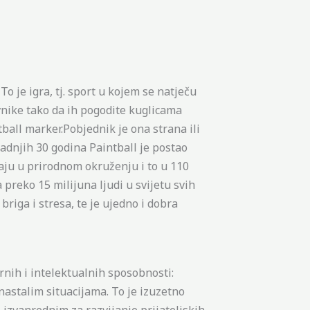
To je igra, tj. sport u kojem se natječu
tivnike tako da ih pogodite kuglicama
ball marker.Pobjednik je ona strana ili
U zadnjih 30 godina Paintball je postao
raju u prirodnom okruženju i to u 110
 preko 15 milijuna ljudi u svijetu svih
riga i stresa, te je ujedno i dobra
ornih i intelektualnih sposobnosti:
astalim situacijama. To je izuzetno
 izvanrednim za razvijanje prijateljskih