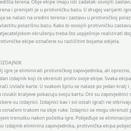
edišta terena. Obje ekipe imaju isti zadatak: osvojiti zastav
rena i prenijeti je u protivničku bazu. U drugoj varijanti ig
ja se nalazi na sredini terena i zastavu u protivničkoj polaz
 vlastitu polazišnu bazu. Kako bi osvojili protivničku zastav
atjecateljskom okruženju treba što uspješnije realizirati do
rotivničke ekipe označene su različitim bojama odijela.
. IZDAJNIK
lj igre je eliminirati protivničkog zapovjednika, ali oprezno,
dan izdajnik koji će okrenuti protiv svoje ekipe. Svaka ekipa
rači izvlače karte. U svakom špilu se nalaze po jedan kralj i 
 izvukli kraljeve pokazuju svoju kartu. Oni su zapovjednici s
ckere su izdajnici. Izdajnici kao i svi ostali igrači ne otkriva
u označeni trakom na obje ruke. Izdajnici se mogu okrenuti p
ojem trenutku nakon početka igre. Pobjeđuje se eliminacij
ko izdajnik eliminira zapovjednika, protivnička ekipa pobjeđ