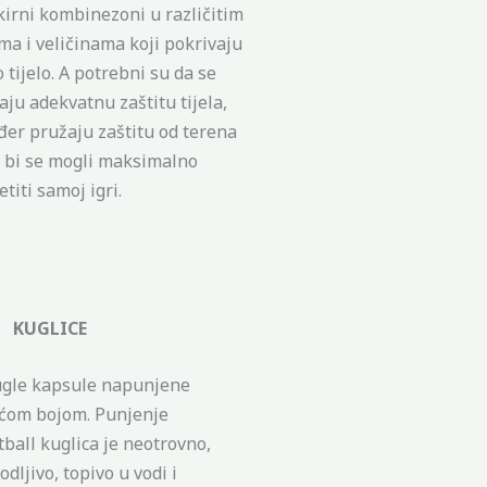
irni kombinezoni u različitim
ma i veličinama koji pokrivaju
o tijelo. A potrebni su da se
aju adekvatnu zaštitu tijela,
đer pružaju zaštitu od terena
 bi se mogli maksimalno
titi samoj igri.
GLICE
gle kapsule napunjene
ćom bojom. Punjenje
tball kuglica je neotrovno,
dljivo, topivo u vodi i