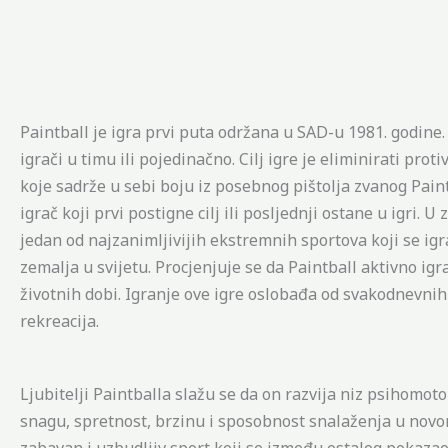
Paintball je igra prvi puta održana u SAD-u 1981. godine. 
igrači u timu ili pojedinačno. Cilj igre je eliminirati pro
koje sadrže u sebi boju iz posebnog pištolja zvanog Paint
igrač koji prvi postigne cilj ili posljednji ostane u igri. 
jedan od najzanimljivijih ekstremnih sportova koji se ig
zemalja u svijetu. Procjenjuje se da Paintball aktivno igra
životnih dobi. Igranje ove igre oslobađa od svakodnevnih b
rekreacija.
Ljubitelji Paintballa slažu se da on razvija niz psihomot
snagu, spretnost, brzinu i sposobnost snalaženja u novon
zabavan i uzbudljiv sport koji se između ostalog pokazao