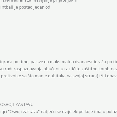
intball je postao jedan od
i igrača po timu, pa sve do maksimalno dvanaest igrača po t
 su radi raspoznavanja obučeni u različite zaštitne kombine
ve protivnike sa što manje gubitaka na svojoj strani) i/ili oba
. OSVOJI ZASTAVU
 igri “Osvoji zastavu” natječu se dvije ekipe koje imaju pol