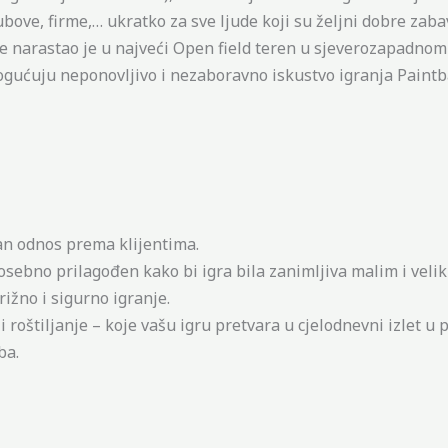
bove, firme,… ukratko za sve ljude koji su željni dobre zaba
e narastao je u najveći Open field teren u sjeverozapadnom 
ogućuju neponovljivo i nezaboravno iskustvo igranja Paintba
lan odnos prema klijentima.
osebno prilagođen kako bi igra bila zanimljiva malim i vel
ižno i sigurno igranje.
 roštiljanje – koje vašu igru pretvara u cjelodnevni izlet u p
ba.