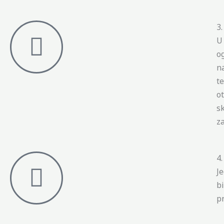
3
U
o
n
t
o
s
z
4
J
b
p