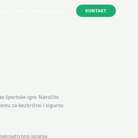
KONTAKT
vila
Cjenik
Pitanja i odgovori
o športske igre. Naročito
remu za bezbrižno i sigurno
 rekreativnog igranja