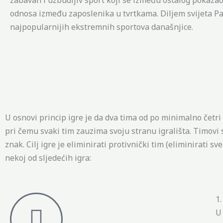
odnosa između zaposlenika u tvrtkama. Diljem svijeta Pa
najpopularnijih ekstremnih sportova današnjice.
U osnovi princip igre je da dva tima od po minimalno četr
pri čemu svaki tim zauzima svoju stranu igrališta. Timovi
znak. Cilj igre je eliminirati protivnički tim (eliminirati s
nekoj od sljedećih igra:
1
U