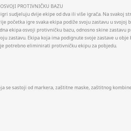
. OSVOJI PROTIVNIČKU BAZU
igri sudjeluju dvije ekipe od dva ili više igrača. Na svakoj s
rije početka igre svaka ekipa podiže svoju zastavu u svojoj 
edna ekipa osvoji protivničku bazu, odnosno skine zastavu p
voju zastavu. Ekipa koja ima podignute svoje zastave u obje 
ije potrebno eliminirati protivničku ekipu za pobjedu.
a se sastoji od markera, zaštitne maske, zaštitnog kombine