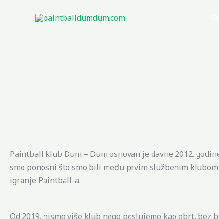
Skip
Početna
O
to
content
Paintball klub Dum – Dum osnovan je davne 2012. godine 
smo ponosni što smo bili među prvim službenim klubom u
igranje Paintball-a.
Od 2019. nismo više klub nego poslujemo kao obrt, bez bri