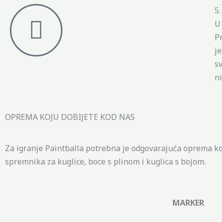
5
U 
P
j
s
n
OPREMA KOJU DOBIJETE KOD NAS
Za igranje Paintballa potrebna je odgovarajuća oprema koj
spremnika za kuglice, boce s plinom i kuglica s bojom.
MARKER