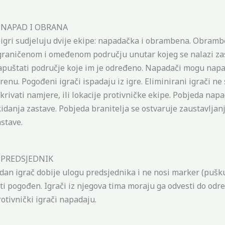
. NAPAD I OBRANA
 igri sudjeluju dvije ekipe: napadačka i obrambena. Obramb
graničenom i omeđenom području unutar kojeg se nalazi zast
apuštati područje koje im je određeno. Napadači mogu napad
erenu. Pogođeni igrači ispadaju iz igre. Eliminirani igrači n
tkrivati namjere, ili lokacije protivničke ekipe. Pobjeda nap
kidanja zastave. Pobjeda branitelja se ostvaruje zaustavlja
astave.
. PREDSJEDNIK
edan igrač dobije ulogu predsjednika i ne nosi marker (pušku
iti pogođen. Igrači iz njegova tima moraju ga odvesti do odr
rotivnički igrači napadaju.