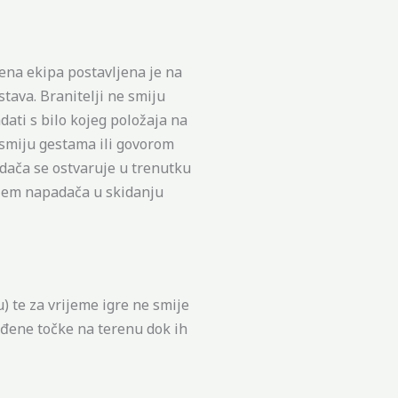
ena ekipa postavljena je na
ava. Branitelji ne smiju
ati s bilo kojeg položaja na
e smiju gestama ili govorom
adača se ostvaruje u trenutku
njem napadača u skidanju
) te za vrijeme igre ne smije
eđene točke na terenu dok ih