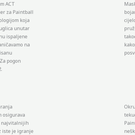
om ACT
Mask
er za Paintball
boja
ologijom koja
cijel
uglica unutar
pruž
inu ispaljene
tako
graničavamo na
kako
isanu
posve
. Za pogon
.
KU
granja
Okru
m osigurava
teku
najvitalnijih
Pain
 iste je igranje
neško