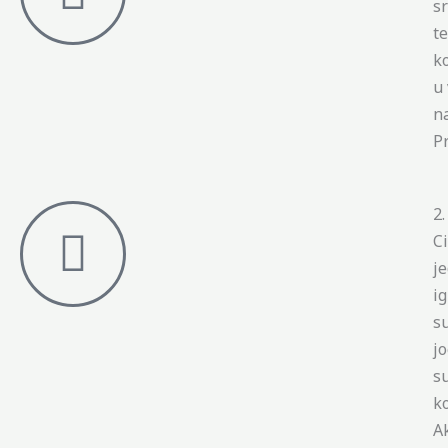
sr
te
ko
u
n
P
2
Ci
je
ig
su
jo
s
k
A