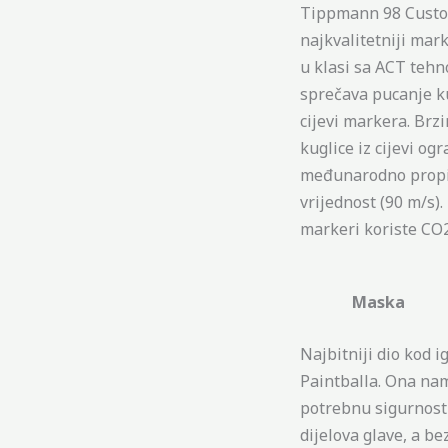
Tippmann 98 Cust
najkvalitetniji mark
u klasi sa ACT tehn
sprečava pucanje k
cijevi markera. Brz
kuglice iz cijevi o
međunarodno prop
vrijednost (90 m/s)
markeri koriste CO2
Maska
Najbitniji dio kod i
Paintballa. Ona na
potrebnu sigurnost 
dijelova glave, a bez