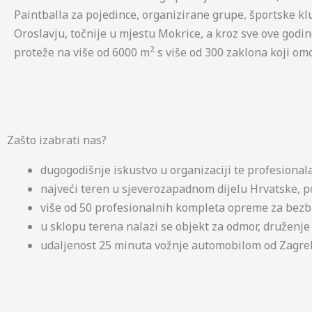
Paintballa za pojedince, organizirane grupe, športske klu
Oroslavju, točnije u mjestu Mokrice, a kroz sve ove godin
2
proteže na više od 6000 m
s više od 300 zaklona koji om
Zašto izabrati nas?
dugogodišnje iskustvo u organizaciji te profesiona
najveći teren u sjeverozapadnom dijelu Hrvatske, p
više od 50 profesionalnih kompleta opreme za bezbr
u sklopu terena nalazi se objekt za odmor, druženje i
udaljenost 25 minuta vožnje automobilom od Zagre